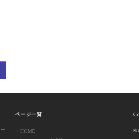
ページ一覧
Co
ロー
株
・HOME